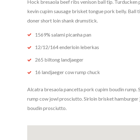
Hock bresaola beef ribs venison ball tip. Turducken pi
kevin cupim sausage brisket tongue pork belly. Ball 
doner short loin shank drumstick.
1569% salami picanha pan
12/12/164 enderloin leberkas
265 biltong landjaeger
16 landjaeger cow rump chuck
Alcatra bresaola pancetta pork cupim boudin rump. S
rump cow jowl prosciutto. Sirloin brisket hamburger j
boudin prosciutto.