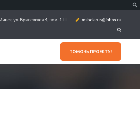
инск, ул. Брилевская 4, пом. 1-H
msbelarus@inbox.ru
ПОМОЧЬ ПРОЕКТУ!