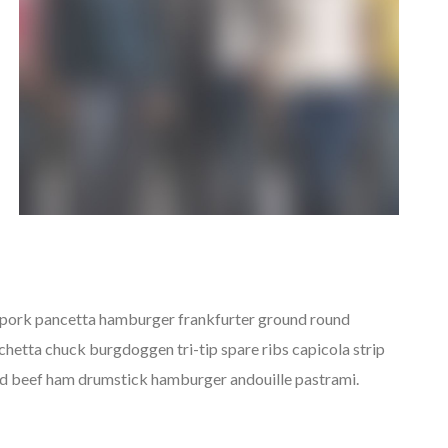
n pork pancetta hamburger frankfurter ground round
hetta chuck burgdoggen tri-tip spare ribs capicola strip
ned beef ham drumstick hamburger andouille pastrami.