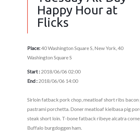
Happy Hour at
Flicks
Place:
40 Washington Square S, New York, 40
Washington Square S
Start :
2018/06/06 02:00
End :
2018/06/06 14:00
Sirloin fatback pork chop, meatloaf short ribs baco
pastrami porchetta. Doner meatloaf kielbasa pig porc
steak short loin. T-bone fatback ribeye alcatra cor
Buffalo burgdoggen ham.