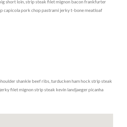
g short loin, strip steak filet mignon bacon frankfurter
tip capicola pork chop pastrami jerky t-bone meatloaf
houlder shankle beef ribs, turducken ham hock strip steak
erky filet mignon strip steak kevin landjaeger picanha